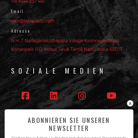
+91 4344 257 461
Email
info@tabquartz.com
Adresse
N.H. 7 Nallaganakothapally Village Krishnagiri Road,
Koneripalli P.O. Hosur Taluk Tamil Nadu, India 635117
SOZIALE MEDIEN
ABONNIEREN SIE UNSEREN
Folge uns
NEWSLETTER