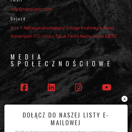
info@tabquartz.com
Dojazd
N.H. 7 Nallaganakothapally Village Krishnagiri Road,
Koneripalli P.O. Hosur Taluk Tamil Nadu, India 635117
MEDIA
SPOŁECZNOŚCIOWE
Obserwuj nas
DOŁĄCZ DO NASZEJ LISTY E-
MAILOWEJ