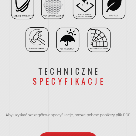
TECHNICZNE
SPECYFIKACJE
Aby uzyskać szczegółowe specyfikacje, proszę pobrać poniższy plik PDF.