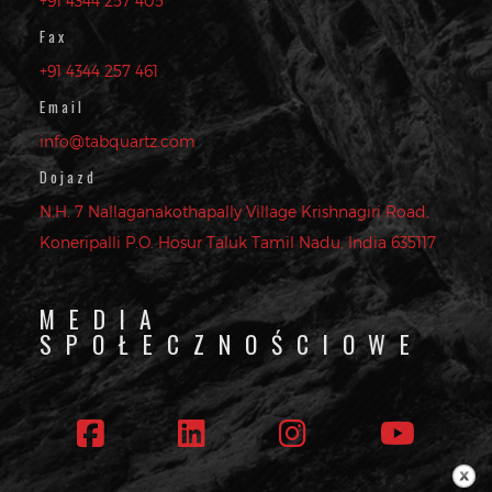
+91 4344 257 405
Fax
+91 4344 257 461
Email
info@tabquartz.com
Dojazd
N.H. 7 Nallaganakothapally Village Krishnagiri Road,
Koneripalli P.O. Hosur Taluk Tamil Nadu, India 635117
MEDIA
SPOŁECZNOŚCIOWE