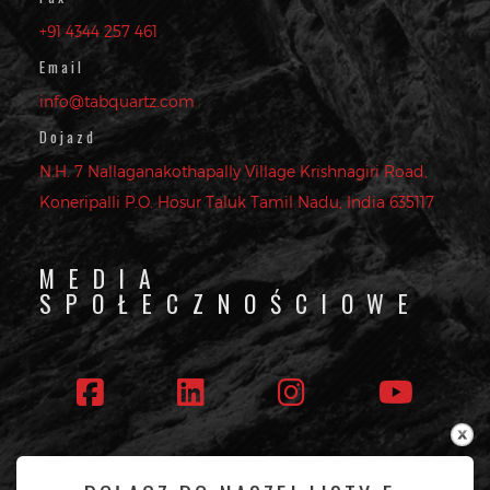
+91 4344 257 461
Email
info@tabquartz.com
Dojazd
N.H. 7 Nallaganakothapally Village Krishnagiri Road,
Koneripalli P.O. Hosur Taluk Tamil Nadu, India 635117
MEDIA
SPOŁECZNOŚCIOWE
Obserwuj nas