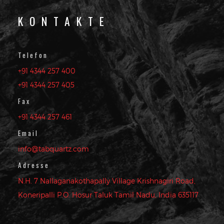
KONTAKTE
Telefon
+91 4344 257 400
+91 4344 257 405
Fax
+91 4344 257 461
Email
info@tabquartz.com
Adresse
N.H. 7 Nallaganakothapally Village Krishnagiri Road,
Koneripalli P.O. Hosur Taluk Tamil Nadu, India 635117