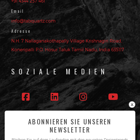
+91 4344 257 461
Email
info@tabquartz.com
Adresse
N.H. 7 Nallaganakothapally Village Krishnagiri Road,
Koneripalli P.O. Hosur Taluk Tamil Nadu, India 635117
SOZIALE MEDIEN
ABONNIEREN SIE UNSEREN
Folge uns
NEWSLETTER
Bleiben Sie auf dem Laufenden mit den neuesten Designtrends,