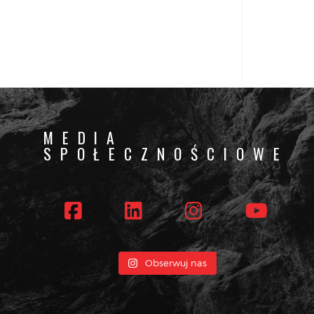
MEDIA
SPOŁECZNOŚCIOWE
MAILOWEJ
Obserwuj nas
mi i nie tylko!