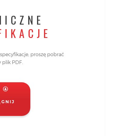
NICZNE
FIKACJE
specyfikacje, proszę pobrać
 plik PDF.
ĄGNIJ