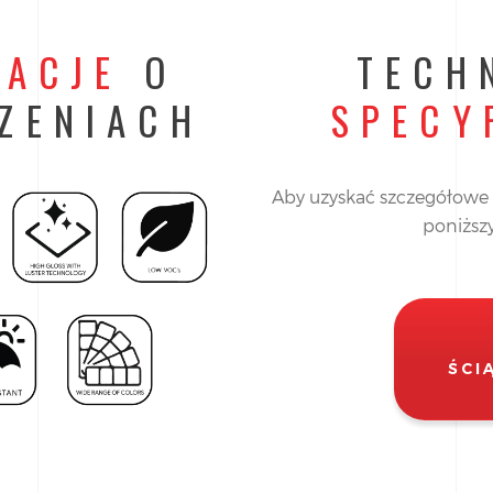
MACJE
O
TECH
ZENIACH
SPECY
Aby uzyskać szczegółowe 
poniższy
ŚCI