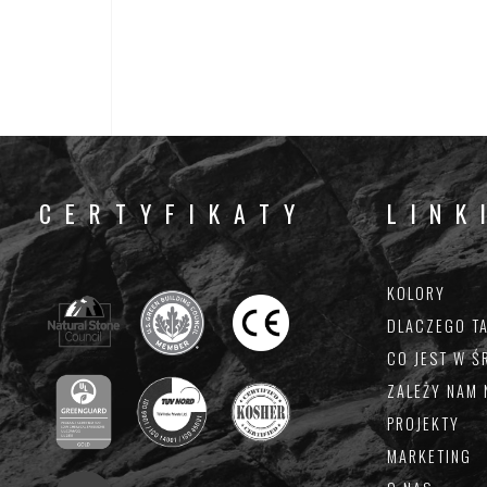
CERTYFIKATY
LINK
KOLORY
DLACZEGO T
CO JEST W 
ZALEŻY NAM 
DOŁĄCZ 
PROJEKTY
MARKETING
Bądź na bieżąc