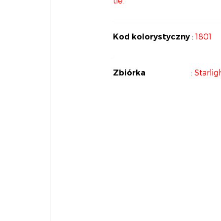
tle.
:
1801
Kod kolorystyczny
:
Starlig
Zbiórka