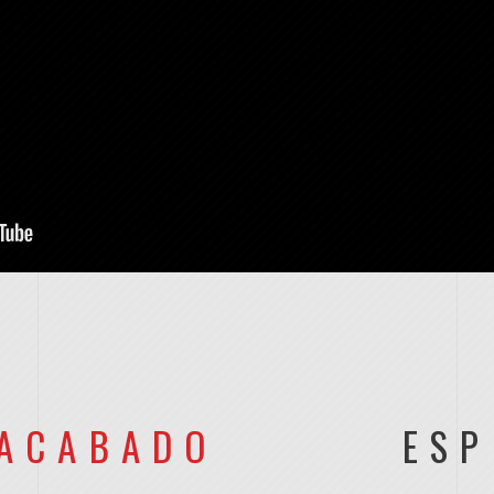
ACABADO
ESP