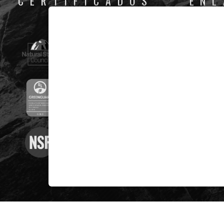
CERTIFICADOS
ENL
COLORES
¿POR QUÉ
LO QUE H
NOS IMPO
PROYECT
MARKETIN
SOBRE N